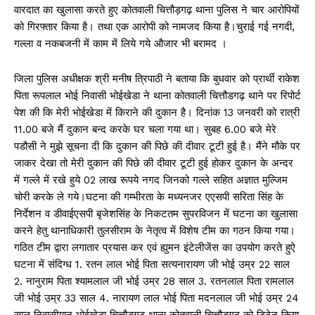
वारदात का खुलासा करते हुए कोतवाली चित्तौड़गढ़ थाना पुलिस ने चार आरोपियों
को गिरफ्तार किया है। तथा एक आरोपी को नामजद किया है।चुराई गई नगदी,
गल्ला व नकबजनी में काम में लिये गये औजार भी बरामद ।
जिला पुलिस अधीक्षक श्री मनीष त्रिपाठी ने बताया कि बुधवार को प्रार्थी राकेश
पिता रूपलाल भोई निवासी भोईखेडा ने थाना कोतवाली चित्तौडगढ़ थाने पर रिपोर्ट
पेश की कि मेरी भोईखेडा में किराने की दुकान है। दिनांक 13 जनवरी को रात्री
11.00 बजे मैं दुकान बन्द करके घर चला गया था। सुबह 6.00 बजे मेरे
पडौसी ने मुझे सूचना दी कि दुकान की पिछे की दीवार टूटी हुई है। मैंने मौके पर
जाकर देखा तो मेरी दुकान की पिछे की दीवार टूटी हुई होकर दुकान के अन्दर
में गल्ले में रखे हुये 02 लाख रूपये नगद जिनको गल्ले सहित अज्ञात मुल्जिम
चोरी करके ले गये।घटना की गम्भीरता के मध्यनजर एएसपी सरिता सिंह के
निर्देशन व डीवाईएसपी बृजेशसिंह के निकटतम सुपरविजन में घटना का खुलासा
करने हेतु थानाधिकारी तुलसीराम के नेतृत्व में विशेष टीम का गठन किया गया।
गठित टीम द्वारा लगातार प्रयास कर एवं ह्युमन इंटेलीजेंस का उपयोग करते हुऐ
घटना में संदिग्ध 1. रतन लाल भोई पिता सत्यनारायण जी भोई उम्र 22 साल
2. नानुराम पिता श्यामलाल जी भोई उम्र 28 साल 3. रतनलाल पिता रामलाल
जी भोई उम्र 33 साल 4. नारायण लाल भोई पिता मदनलाल जी भोई उम्र 24
साल निवासीयान भोईखेडा चित्तौडगढ थाना कोतवाली चित्तौडगढ को डिटेन किया