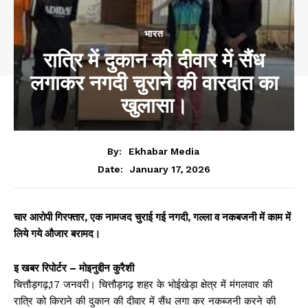
भारत
रात्रि में दुकान की दीवार में सैंध
लगाकर नगदी चुराने की वारदात का
खुलासा।
By:
Ekhabar Media
January 17, 2026
Date:
चार आरोपी गिरफ्तार, एक नामजद चुराई गई नगदी, गल्ला व नकबजनी में काम में
लिये गये औजार बरामद।
इ खबर रिपोर्टर – मोइनुद्दीन कुरैशी
चित्तौड़गढ़,17 जनवरी। चित्तौड़गढ़ शहर के भोईखेड़ा क्षेत्र में मंगलवार की
रात्रि को किराने की दुकान की दीवार में सैंध लगा कर नकब्जनी करने की