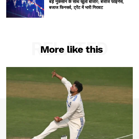
बड़े नुकसान के साथ खुला बाजार; बजाज फाइनेंस,
बजाज फिनसर्व, ट्रेंट में भारी गिरावट
Company
About
RELATED
Contact us
More like this
Subscription Plans
My account