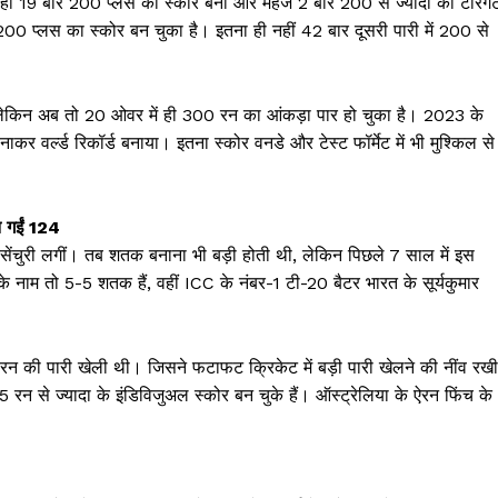
जहां 19 बार 200 प्लस का स्कोर बना और महज 2 बार 200 से ज्यादा का टारगे
Week
00 प्लस का स्कोर बन चुका है। इतना ही नहीं 42 बार दूसरी पारी में 200 से
e PRO
Company
लेकिन अब तो 20 ओवर में ही 300 रन का आंकड़ा पार हो चुका है। 2023 के
कर वर्ल्ड रिकॉर्ड बनाया। इतना स्कोर वनडे और टेस्ट फॉर्मेट में भी मुश्किल से
About
Contact us
Subscription Plans
न गईं 124
सेंचुरी लगीं। तब शतक बनाना भी बड़ी होती थी, लेकिन पिछले 7 साल में इस
My account
्मा के नाम तो 5-5 शतक हैं, वहीं ICC के नंबर-1 टी-20 बैटर भारत के सूर्यकुमार
E NOW
58 रन की पारी खेली थी। जिसने फटाफट क्रिकेट में बड़ी पारी खेलने की नींव रख
रन से ज्यादा के इंडिविजुअल स्कोर बन चुके हैं। ऑस्ट्रेलिया के ऐरन फिंच के