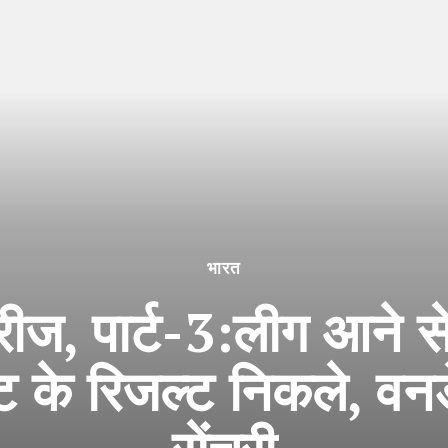
भारत
ज, पार्ट-3:लीग आने से
ट के रिजल्ट निकले, वनड