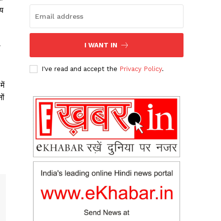
्य
I WANT IN
ा
I've read and accept the
Privacy Policy
.
ें
ों