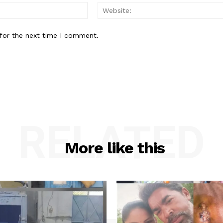
Email:*
for the next time I comment.
RELATED
More like this