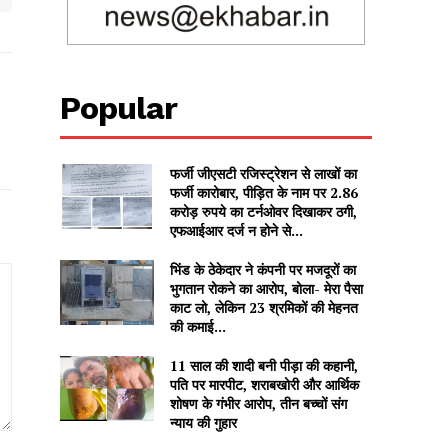
Popular
फर्जी जीएसटी रजिस्ट्रेशन से लाखों का
फर्जी कारोबार, पीड़ित के नाम पर 2.86
करोड़ रुपये का टर्नओवर दिखाकर ठगी,
एफआईआर दर्ज न होने से...
भिंड के ठेकेदार ने कंपनी पर मजदूरों का
भुगतान रोकने का आरोप, बोला- मेरा पैसा
काट लो, लेकिन 23 श्रमिकों की मेहनत
की कमाई...
11 साल की शादी बनी पीड़ा की कहानी,
पति पर मारपीट, शराबखोरी और आर्थिक
शोषण के गंभीर आरोप, तीन बच्चों संग
न्याय की गुहार