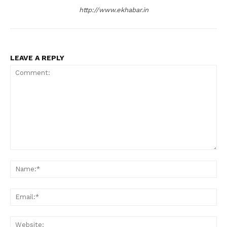
http://www.ekhabar.in
LEAVE A REPLY
Comment:
Na
Ema
Web