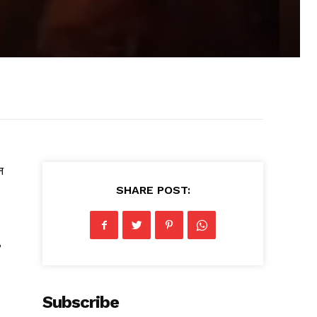
न
न
SHARE POST:
,
Subscribe