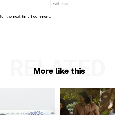
Email:*
for the next time I comment.
RELATED
More like this