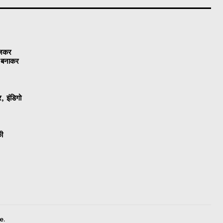
ेजकर
ो बनाकर
, इंडिगो
की
e.