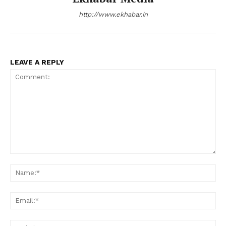
http://www.ekhabar.in
LEAVE A REPLY
Comment:
Na
Ema
Web