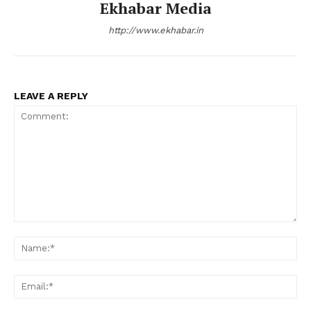
Ekhabar Media
http://www.ekhabar.in
LEAVE A REPLY
Comment:
Na
Ema