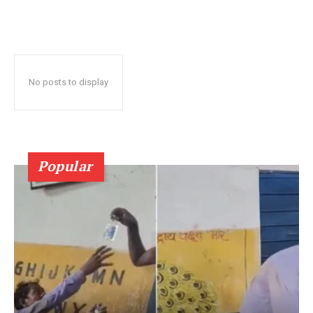
No posts to display
Popular