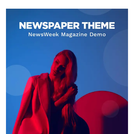
SUBSCRIBE NOW
Company
About
Contact us
Subscription Plans
My account