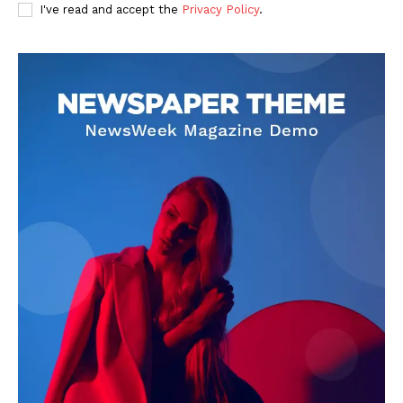
I've read and accept the
Privacy Policy
.
SUBSCRIBE NOW
Company
About
Contact us
Subscription Plans
My account