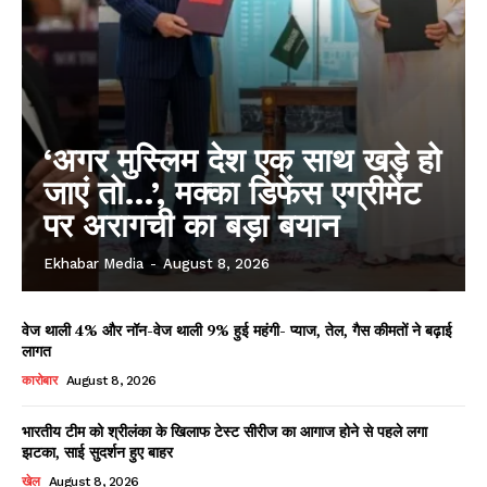
‘अगर मुस्लिम देश एक साथ खड़े हो
जाएं तो…’, मक्का डिफेंस एग्रीमेंट
पर अरागची का बड़ा बयान
Ekhabar Media
-
August 8, 2026
वेज थाली 4% और नॉन-वेज थाली 9% हुई महंगी- प्याज, तेल, गैस कीमतों ने बढ़ाई
लागत
कारोबार
August 8, 2026
भारतीय टीम को श्रीलंका के खिलाफ टेस्ट सीरीज का आगाज होने से पहले लगा
झटका, साई सुदर्शन हुए बाहर
खेल
August 8, 2026