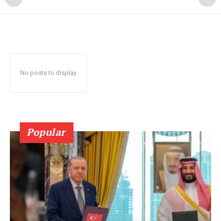
No posts to display
Popular