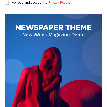
I've read and accept the
Privacy Policy
.
SUBSCRIBE NOW
Company
About
Contact us
Subscription Plans
My account