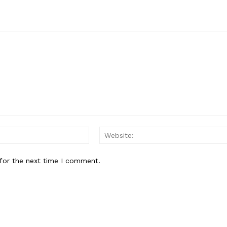
Contact us
Subscription Plans
My account
E NOW
Email:*
for the next time I comment.