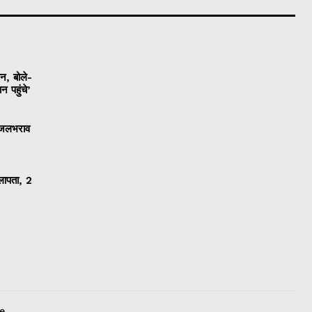
ान, बोले-
 पहुंचे’
ी जलभराव
 लापता, 2
e.