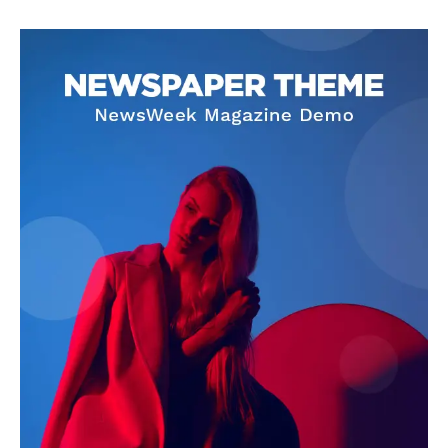
SUBSCRIBE NOW
Company
About
Contact us
Subscription Plans
My account