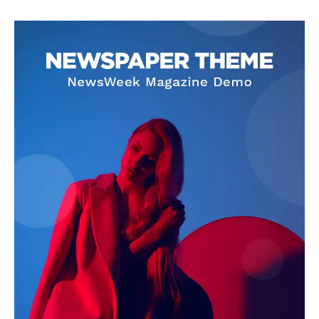
SUBSCRIBE NOW
Company
About
Contact us
Subscription Plans
My account