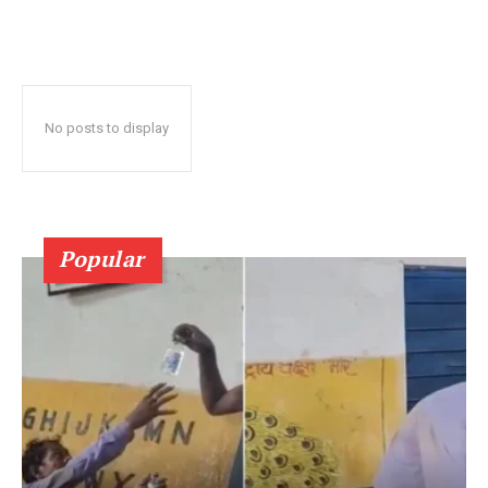
No posts to display
Popular